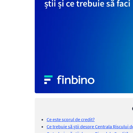
Ce este scorul de credit?
Ce trebuie să știi despre Centrala Riscului d