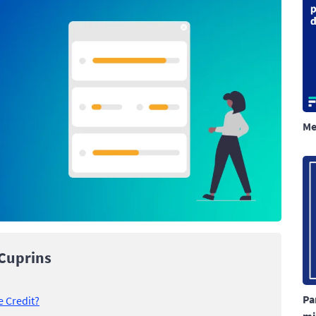
Me
Cuprins
Pa
e Credit?