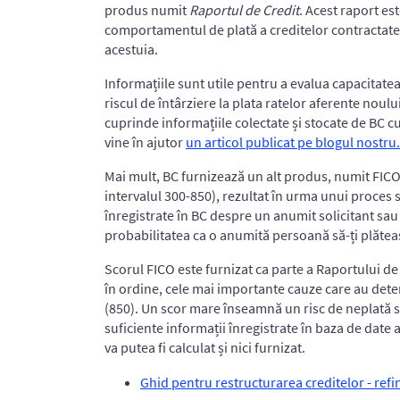
produs numit
Raportul de Credit
. Acest raport es
comportamentul de plată a creditelor contractate d
acestuia.
Informațiile sunt utile pentru a evalua capacitate
riscul de întârziere la plata ratelor aferente noului
cuprinde informațiile colectate și stocate de BC cu 
vine în ajutor
un articol publicat pe blogul nostru.
Mai mult, BC furnizează un alt produs, numit FICO®
intervalul 300-850), rezultat în urma unui proces s
înregistrate în BC despre un anumit solicitant sau 
probabilitatea ca o anumită persoană să-ți plăteas
Scorul FICO este furnizat ca parte a Raportului de
în ordine, cele mai importante cauze care au det
(850). Un scor mare înseamnă un risc de neplată sc
suficiente informații înregistrate în baza de date 
va putea fi calculat și nici furnizat.
Ghid pentru restructurarea creditelor - refina