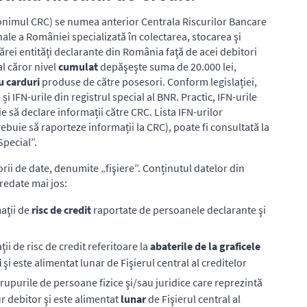
ronimul CRC) se numea anterior Centrala Riscurilor Bancare
nale a României specializată în colectarea, stocarea şi
ărei entități declarante din România faţă de acei debitori
l căror nivel
cumulat
depăşeşte suma de 20.000 lei,
u carduri
produse de către posesori. Conform legislației,
 și IFN-urile din registrul special al BNR. Practic, IFN-urile
ie să declare informații către CRC. Lista IFN-urilor
trebuie să raporteze informații la CRC), poate fi consultată la
Special”.
rii de date, denumite „fişiere”. Conținutul datelor din
 redate mai jos:
aţii de
risc de credit
raportate de persoanele declarante şi
ii de risc de credit referitoare la
abaterile de la graficele
i
şi este alimentat lunar de Fişierul central al creditelor
rupurile de persoane fizice şi/sau juridice care reprezintă
ur debitor şi este alimentat
lunar
de Fişierul central al