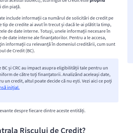
jurul acestui subiect), scoringul de credit este
propriu
i din piață.
te include informații ca numărul de solicitări de credit pe
 tip de credite ai avut în trecut și dacă le-ai plătit la timp,
azele de date interne. Totuși, unele informații necesare în
e de date interne ale finanțatorilor. Pentru a le accesa,
țin informații cu relevanță în domeniul creditării, cum sunt
oul de Credit (BC).
e BC și CRC au impact asupra eligibilității tale pentru un
niform de către toți finanțatorii. Analizând aceleași date,
u un credit, altul poate decide că nu ești. Vezi aici ce poți
să inițial.
levante despre fiecare dintre aceste entități.
ntrala Riscului de Credit?