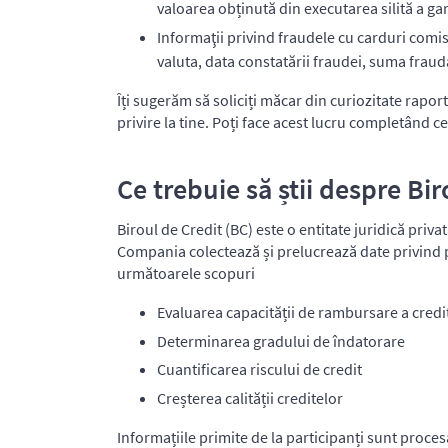
valoarea obținută din executarea silită a gar
Informaţii privind fraudele cu carduri comis
valuta, data constatării fraudei, suma fraud
Îți sugerăm să soliciți măcar din curiozitate rapor
privire la tine. Poți face acest lucru completând c
Ce trebuie să știi despre Bir
Biroul de Credit (BC) este o entitate juridică priva
Compania colectează și prelucrează date privind por
următoarele scopuri
Evaluarea capacității de rambursare a credi
Determinarea gradului de îndatorare
Cuantificarea riscului de credit
Creșterea calității creditelor
Informațiile primite de la participanți sunt proces