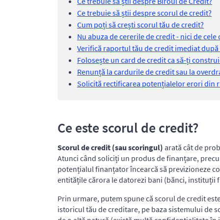
Ce trebuie să știi despre Biroul de Credit?
Ce trebuie să știi despre scorul de credit?
Cum poți să crești scorul tău de credit?
Nu abuza de cererile de credit - nici de cele
Verifică raportul tău de credit imediat după 
Folosește un card de credit ca să-ți construi
Renunță la cardurile de credit sau la overdra
Solicită rectificarea potențialelor erori din 
Ce este scorul de credit?
Scorul de credit (sau scoringul)
arată cât de proba
Atunci când soliciți un produs de finanțare, prec
potențialul finanțator încearcă să previzioneze co
entitățile cărora le datorezi bani (bănci, instituții 
Prin urmare, putem spune că scorul de credit este
istoricul tău de creditare, pe baza sistemului de 