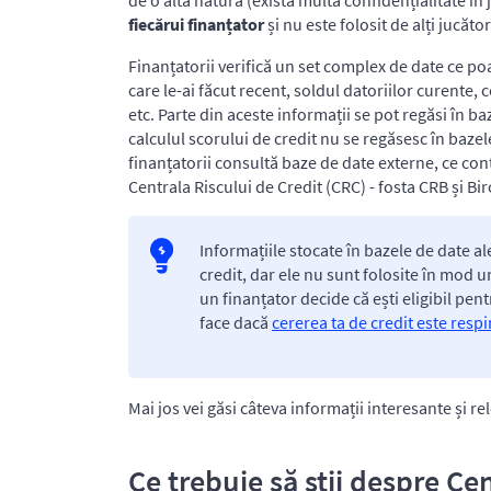
de o altă natură (există multă confidențialitate în 
fiecărui finanțator
și nu este folosit de alți jucător
Finanțatorii verifică un set complex de date ce poa
care le-ai făcut recent, soldul datoriilor curente, ce
etc. Parte din aceste informații se pot regăsi în b
calculul scorului de credit nu se regăsesc în bazel
finanțatorii consultă baze de date externe, ce con
Centrala Riscului de Credit (CRC) - fosta CRB și Bir
Informațiile stocate în bazele de date al
credit, dar ele nu sunt folosite în mod u
un finanțator decide că ești eligibil pentr
face dacă
cererea ta de credit este respin
Mai jos vei găsi câteva informații interesante și re
Ce trebuie să știi despre Ce