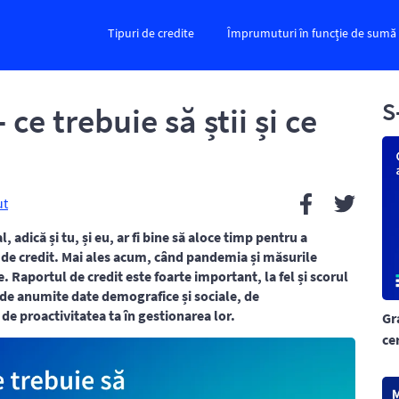
Tipuri de credite
Împrumuturi în funcție de sumă
S
 ce trebuie să știi și ce
ut
 adică și tu, și eu, ar fi bine să aloce timp pentru a
u de credit. Mai ales acum, când pandemia și măsurile
. Raportul de credit este foarte important, la fel și scorul
 de anumite date demografice și sociale, de
de proactivitatea ta în gestionarea lor.
Gr
ce