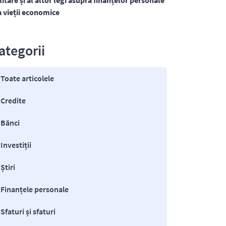
litare și al altor legi asupra finanțelor personale
 a vieții economice
ategorii
Toate articolele
Credite
Bănci
Investiții
Știri
Finanțele personale
Sfaturi și sfaturi