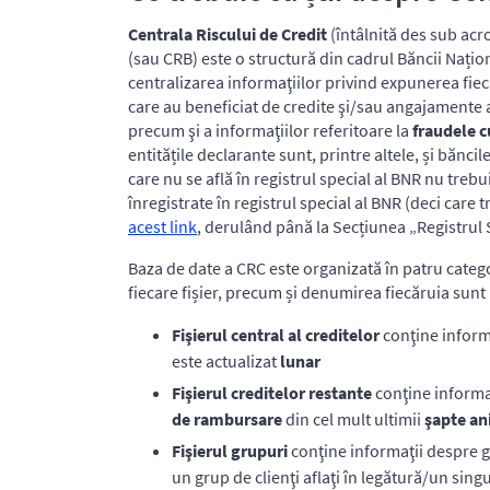
Centrala Riscului de Credit
(întâlnită des sub ac
(sau CRB) este o structură din cadrul Băncii Națio
centralizarea informaţiilor privind expunerea fiec
care au beneficiat de credite şi/sau angajamente a
precum şi a informaţiilor referitoare la
fraudele c
entitățile declarante sunt, printre altele, și băncile
care nu se află în registrul special al BNR nu trebu
înregistrate în registrul special al BNR (deci care 
acest link
, derulând până la Secțiunea „Registrul 
Baza de date a CRC este organizată în patru catego
fiecare fișier, precum și denumirea fiecăruia sunt
Fişierul central al creditelor
conţine inform
este actualizat
lunar
Fişierul creditelor restante
conţine informaţ
de rambursare
din cel mult ultimii
şapte an
Fişierul grupuri
conţine informaţii despre g
un grup de clienţi aflaţi în legătură/un sing