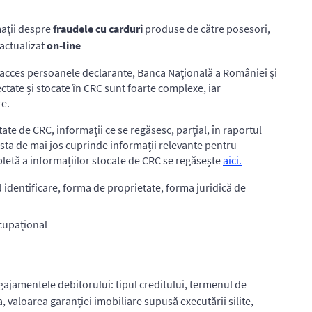
aţii despre
fraudele cu carduri
produse de către posesori,
 actualizat
on-line
u acces persoanele declarante, Banca Naţională a României și
ctate și stocate în CRC sunt foarte complexe, iar
re.
ate de CRC, informații ce se regăsesc, parțial, în raportul
ista de mai jos cuprinde informații relevante pentru
pletă a informațiilor stocate de CRC se regăsește
aici.
identificare, forma de proprietate, forma juridică de
ocupațional
ngajamentele debitorului: tipul creditului, termenul de
a, valoarea garanției imobiliare supusă executării silite,