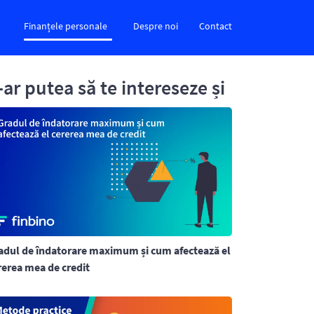
Finanțele personale
Despre noi
Contact
-ar putea să te intereseze și
adul de îndatorare maximum și cum afectează el
rerea mea de credit