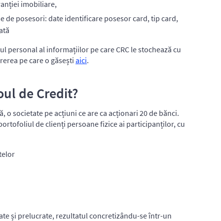
anției imobiliare,
e de posesori: date identificare posesor card, tip card,
ată
tul personal al informațiilor pe care CRC le stochează cu
ererea pe care o găsești
aici
.
oul de Credit?
tă, o societate pe acțiuni ce are ca acționari 20 de bănci.
tofoliul de clienți persoane fizice ai participanților, cu
telor
ate și prelucrate, rezultatul concretizându-se într-un