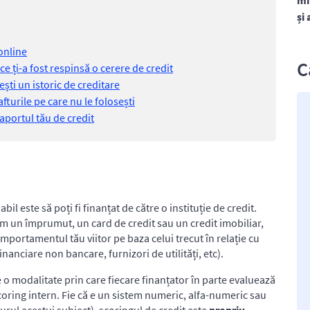
mi
și
 online
C
ce ți-a fost respinsă o cerere de credit
ești un istoric de creditare
fturile pe care nu le folosești
raportul tău de credit
bil este să poți fi finanțat de către o instituție de credit.
um un împrumut, un card de credit sau un credit imobiliar,
mportamentul tău viitor pe baza celui trecut în relație cu
financiare non bancare, furnizori de utilități, etc).
 o modalitate prin care fiecare finanțator în parte evaluează
scoring intern. Fie că e un sistem numeric, alfa-numeric sau