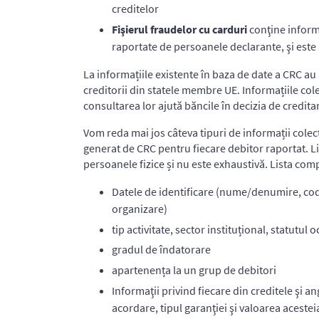
creditelor
Fişierul fraudelor cu carduri
conţine inform
raportate de persoanele declarante, şi este
La informațiile existente în baza de date a CRC a
creditorii din statele membre UE. Informațiile cole
consultarea lor ajută băncile în decizia de credita
Vom reda mai jos câteva tipuri de informații colect
generat de CRC pentru fiecare debitor raportat. L
persoanele fizice și nu este exhaustivă. Lista com
Datele de identificare (nume/denumire, cod 
organizare)
tip activitate, sector instituțional, statutul 
gradul de îndatorare
apartenența la un grup de debitori
Informaţii privind fiecare din creditele şi a
acordare, tipul garanţiei şi valoarea acestei