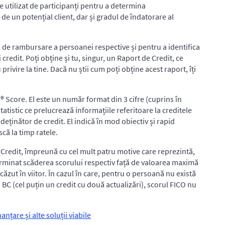
te utilizat de participanți pentru a determina
e un potențial client, dar și gradul de îndatorare al
a de rambursare a persoanei respective și pentru a identifica
 credit. Poți obține și tu, singur, un Raport de Credit, ce
privire la tine. Dacă nu știi cum poți obține acest raport, îți
 Score. El este un număr format din 3 cifre (cuprins în
tatistic ce prelucrează informațiile referitoare la creditele
deținător de credit. El indică în mod obiectiv și rapid
că la timp ratele.
 Credit, împreună cu cel mult patru motive care reprezintă,
erminat scăderea scorului respectiv față de valoarea maximă
ăzut în viitor. În cazul în care, pentru o persoană nu există
a BC (cel puțin un credit cu două actualizări), scorul FICO nu
nțare și alte soluții viabile