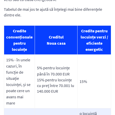
Tabelul de mai jos te ajută să înțelegi mai bine diferențele
dintre ele.
Credite
Credite pentru
convenționale
Creditul
locuințe verzi /
pentru
Noua casa
eficiente
locuințe
energetic
15% - în unele
cazuri, în
5% pentru locuințe
funcție de
până în 70.000 EUR
situație
15% pentru locuințe
15%
locuinței, și se
cu preț între 70.001 lu
poate cere un
140.000 EUR
avans mai
mare
o locuință