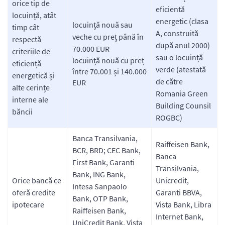
orice tip de
eficientă
locuință, atât
energetic (clasa
locuință nouă sau
timp cât
A, construită
veche cu preț până în
respectă
după anul 2000)
70.000 EUR
criteriile de
sau o locuință
locuință nouă cu preț
eficiență
verde (atestată
între 70.001 și 140.000
energetică și
de către
EUR
alte cerințe
Romania Green
interne ale
Building Counsil
băncii
ROGBC)
Banca Transilvania,
Raiffeisen Bank,
BCR, BRD; CEC Bank,
Banca
First Bank, Garanti
Transilvania,
Bank, ING Bank,
Orice bancă ce
Unicredit,
Intesa Sanpaolo
oferă credite
Garanti BBVA,
Bank, OTP Bank,
ipotecare
Vista Bank, Libra
Raiffeisen Bank,
Internet Bank,
UniCredit Bank, Vista