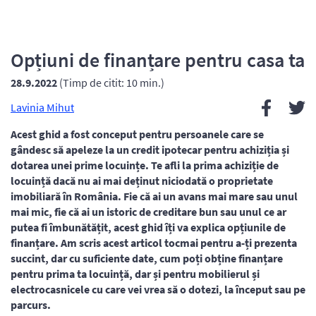
Opțiuni de finanțare pentru casa ta
28.9.2022
(Timp de citit: 10 min.)
Lavinia Mihut
Acest ghid a fost conceput pentru persoanele care se
gândesc să apeleze la un credit ipotecar pentru achiziția și
dotarea unei prime locuințe. Te afli la prima achiziție de
locuință dacă nu ai mai deținut niciodată o proprietate
imobiliară în România. Fie că ai un avans mai mare sau unul
mai mic, fie că ai un istoric de creditare bun sau unul ce ar
putea fi îmbunătățit, acest ghid îți va explica opțiunile de
finanțare. Am scris acest articol tocmai pentru a-ți prezenta
succint, dar cu suficiente date, cum poți obține finanțare
pentru prima ta locuință, dar și pentru mobilierul și
electrocasnicele cu care vei vrea să o dotezi, la început sau pe
parcurs.