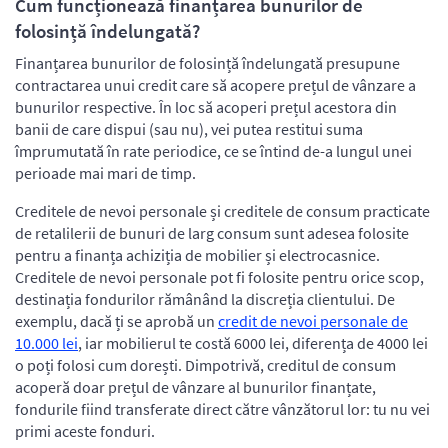
Cum funcționează finanțarea bunurilor de
folosință îndelungată?
Finanțarea bunurilor de folosință îndelungată presupune
contractarea unui credit care să acopere prețul de vânzare a
bunurilor respective. În loc să acoperi prețul acestora din
banii de care dispui (sau nu), vei putea restitui suma
împrumutată în rate periodice, ce se întind de-a lungul unei
perioade mai mari de timp.
Creditele de nevoi personale și creditele de consum practicate
de retalilerii de bunuri de larg consum sunt adesea folosite
pentru a finanța achiziția de mobilier și electrocasnice.
Creditele de nevoi personale pot fi folosite pentru orice scop,
destinația fondurilor rămânând la discreția clientului. De
exemplu, dacă ți se aprobă un
credit de nevoi personale de
10.000 lei
, iar mobilierul te costă 6000 lei, diferența de 4000 lei
o poți folosi cum dorești. Dimpotrivă, creditul de consum
acoperă doar prețul de vânzare al bunurilor finanțate,
fondurile fiind transferate direct către vânzătorul lor: tu nu vei
primi aceste fonduri.