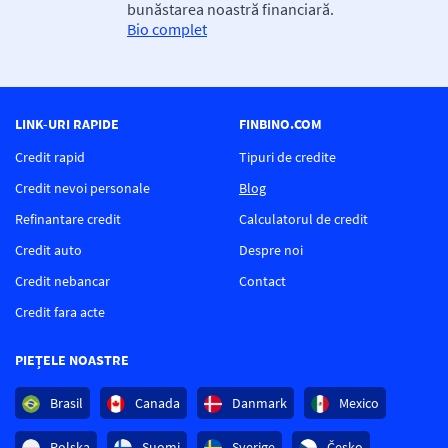
bunăstarea noastră financiară.
Bio complet
LINK-URI RAPIDE
FINBINO.COM
Credit rapid
Tipuri de credite
Credit nevoi personale
Blog
Refinantare credit
Calculatorul de credit
Credit auto
Despre noi
Credit nebancar
Contact
Credit fara acte
PIEȚELE NOASTRE
Brasil
Canada
Danmark
Mexico
Polska
Suomi
Sverige
Česko