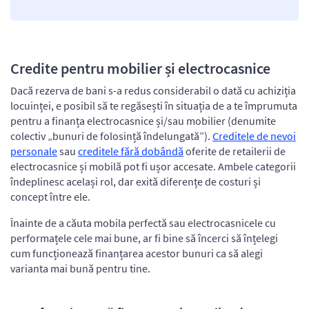
Credite pentru mobilier și electrocasnice
Dacă rezerva de bani s-a redus considerabil o dată cu achiziția
locuinței, e posibil să te regăsești în situația de a te împrumuta
pentru a finanța electrocasnice și/sau mobilier (denumite
colectiv „bunuri de folosință îndelungată”).
Creditele de nevoi
personale
sau
creditele fără dobândă
oferite de retailerii de
electrocasnice și mobilă pot fi ușor accesate. Ambele categorii
îndeplinesc același rol, dar exită diferențe de costuri și
concept între ele.
Înainte de a căuta mobila perfectă sau electrocasnicele cu
performațele cele mai bune, ar fi bine să încerci să înțelegi
cum funcționează finanțarea acestor bunuri ca să alegi
varianta mai bună pentru tine.