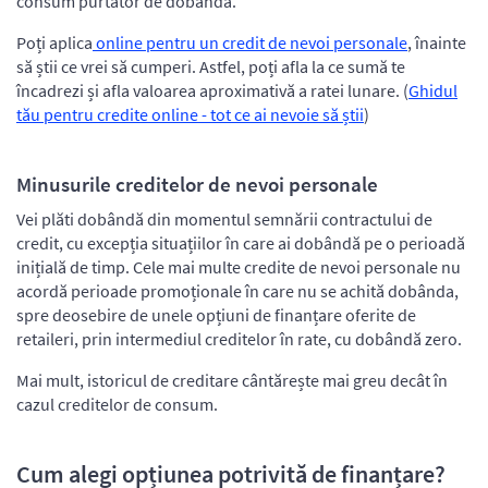
consum purtător de dobândă.
Poți aplica
online pentru un credit de nevoi personale
, înainte
să știi ce vrei să cumperi. Astfel, poți afla la ce sumă te
încadrezi și afla valoarea aproximativă a ratei lunare. (
Ghidul
tău pentru credite online - tot ce ai nevoie să știi
)
Minusurile creditelor de nevoi personale
Vei plăti dobândă din momentul semnării contractului de
credit, cu excepția situațiilor în care ai dobândă pe o perioadă
inițială de timp. Cele mai multe credite de nevoi personale nu
acordă perioade promoționale în care nu se achită dobânda,
spre deosebire de unele opțiuni de finanțare oferite de
retaileri, prin intermediul creditelor în rate, cu dobândă zero.
Mai mult, istoricul de creditare cântărește mai greu decât în
cazul creditelor de consum.
Cum alegi opțiunea potrivită de finanțare?