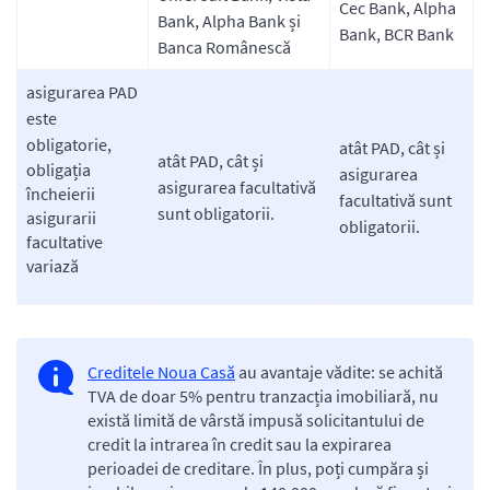
Cec Bank, Alpha
Bank, Alpha Bank și
Bank, BCR Bank
Banca Românescă
asigurarea PAD
este
obligatorie,
atât PAD, cât și
atât PAD, cât și
obligația
asigurarea
asigurarea facultativă
încheierii
facultativă sunt
sunt obligatorii.
asigurarii
obligatorii.
facultative
variază
Creditele Noua Casă
au avantaje vădite: se achită
TVA de doar 5% pentru tranzacția imobiliară, nu
există limită de vârstă impusă solicitantului de
credit la intrarea în credit sau la expirarea
perioadei de creditare. În plus, poți cumpăra și