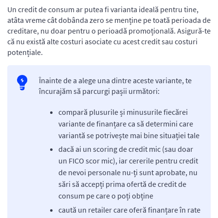
Un credit de consum ar putea fi varianta ideală pentru tine,
atâta vreme cât dobânda zero se menține pe toată perioada de
creditare, nu doar pentru o perioadă promoțională. Asigură-te
că nu există alte costuri asociate cu acest credit sau costuri
potențiale.
Înainte de a alege una dintre aceste variante, te
încurajăm să parcurgi pașii următori:
compară plusurile și minusurile fiecărei
variante de finanțare ca să determini care
variantă se potrivește mai bine situației tale
dacă ai un scoring de credit mic (sau doar
un FICO scor mic), iar cererile pentru credit
de nevoi personale nu-ți sunt aprobate, nu
sări să accepți prima ofertă de credit de
consum pe care o poți obține
caută un retailer care oferă finanțare în rate