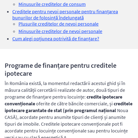
Minusurile creditelor de consum
Creditele pentru nevoi personale pentru finanțarea
bunurilor de folosință îndelungată
Plusurile creditelor de nevoi personale
Minusurile creditelor de nevoi personale
Cum alegi opțiunea potrivită de finanțare?
Programe de finanțare pentru creditele
ipotecare
În România există, la momentul redactării acestui ghid și în
măsura calității cercetării realizate de autor, două tipuri de
programe de finanțare pentru locuințe:
credite ipotecare
convenționale
oferite de către băncile comerciale, și
creditele
ipotecare garantate de stat (prin programul național
Noua
CASĂ), acordate pentru anumite tipuri de clienți și anumite
tipuri de imobile. Creditele ipotecare convenționale pot fi
acordate pentru locuințe convenționale sau pentru locuințe
verzi sau cu clasă energetică A.