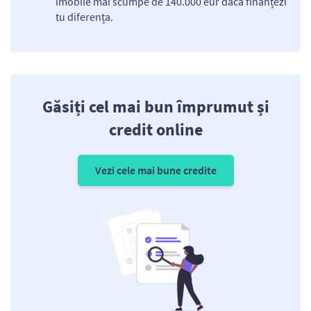
imobile mai scumpe de 140.000 eur dacă finanțezi
tu diferența.
Găsiți cel mai bun împrumut și
credit online
Vezi cele mai bune credite