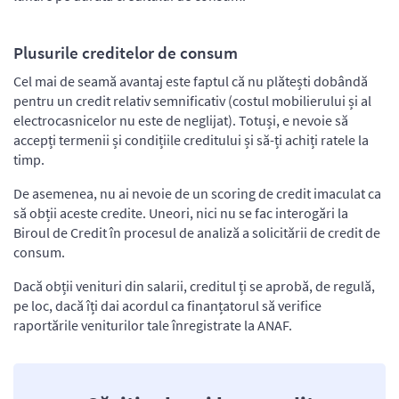
Plusurile creditelor de consum
Cel mai de seamă avantaj este faptul că nu plătești dobândă
pentru un credit relativ semnificativ (costul mobilierului și al
electrocasnicelor nu este de neglijat). Totuși, e nevoie să
accepți termenii și condițiile creditului și să-ți achiți ratele la
timp.
De asemenea, nu ai nevoie de un scoring de credit imaculat ca
să obții aceste credite. Uneori, nici nu se fac interogări la
Biroul de Credit în procesul de analiză a solicitării de credit de
consum.
Dacă obții venituri din salarii, creditul ți se aprobă, de regulă,
pe loc, dacă îți dai acordul ca finanțatorul să verifice
raportările veniturilor tale înregistrate la ANAF.