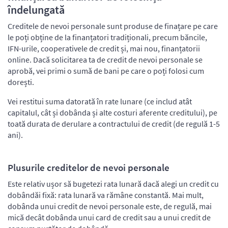
îndelungată
Creditele de nevoi personale sunt produse de finațare pe care
le poți obține de la finanțatori tradiționali, precum băncile,
IFN-urile, cooperativele de credit și, mai nou, finanțatorii
online. Dacă solicitarea ta de credit de nevoi personale se
aprobă, vei primi o sumă de bani pe care o poți folosi cum
dorești.
Vei restitui suma datorată în rate lunare (ce includ atât
capitalul, cât și dobânda și alte costuri aferente creditului), pe
toată durata de derulare a contractului de credit (de regulă 1-5
ani).
Plusurile creditelor de nevoi personale
Este relativ ușor să bugetezi rata lunară dacă alegi un credit cu
dobândăi fixă: rata lunară va rămâne constantă. Mai mult,
dobânda unui credit de nevoi personale este, de regulă, mai
mică decât dobânda unui card de credit sau a unui credit de