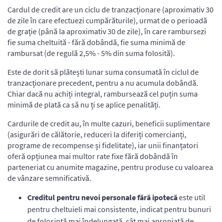
Cardul de credit are un ciclu de tranzacționare (aproximativ 30
de zile în care efectuezi cumpărăturile), urmat de o perioadă
de grație (până la aproximativ 30 de zile), în care rambursezi
fie suma cheltuită - fără dobândă, fie suma minimă de
rambursat (de regulă 2,5% - 5% din suma folosită).
Este de dorit să plătești lunar suma consumată în ciclul de
tranzacționare precedent, pentru a nu acumula dobândă.
Chiar dacă nu achiți integral, rambursează cel puțin suma
minimă de plată ca să nu ți se aplice penalități.
Cardurile de credit au, în multe cazuri, beneficii suplimentare
(asigurări de călătorie, reduceri la diferiți comercianți,
programe de recompense și fidelitate), iar unii finanțatori
oferă opțiunea mai multor rate fixe fără dobândă în
parteneriat cu anumite magazine, pentru produse cu valoarea
de vânzare semnificativă.
Creditul pentru nevoi personale fără ipotecă
este util
pentru cheltuieli mai consistente, indicat pentru bunuri
de folosință mai îndelungată, cât mai apropiată de