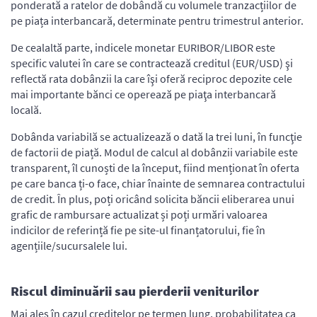
ponderată a ratelor de dobândă cu volumele tranzacțiilor de
pe piața interbancară, determinate pentru trimestrul anterior.
De cealaltă parte, indicele monetar EURIBOR/LIBOR este
specific valutei în care se contractează creditul (EUR/USD) şi
reflectă rata dobânzii la care îşi oferă reciproc depozite cele
mai importante bănci ce operează pe piaţa interbancară
locală.
Dobânda variabilă se actualizează o dată la trei luni, în funcţie
de factorii de piață. Modul de calcul al dobânzii variabile este
transparent, îl cunoști de la început, fiind menționat în oferta
pe care banca ți-o face, chiar înainte de semnarea contractului
de credit. În plus, poți oricând solicita băncii eliberarea unui
grafic de rambursare actualizat și poți urmări valoarea
indicilor de referință fie pe site-ul finanțatorului, fie în
agențiile/sucursalele lui.
Riscul diminuării sau pierderii veniturilor
Mai ales în cazul creditelor pe termen lung, probabilitatea ca