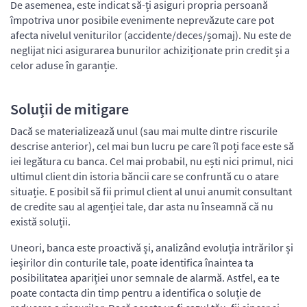
De asemenea, este indicat să-ți asiguri propria persoană
împotriva unor posibile evenimente neprevăzute care pot
afecta nivelul veniturilor (accidente/deces/șomaj). Nu este de
neglijat nici asigurarea bunurilor achiziționate prin credit și a
celor aduse în garanție.
Soluții de mitigare
Dacă se materializează unul (sau mai multe dintre riscurile
descrise anterior), cel mai bun lucru pe care îl poți face este să
iei legătura cu banca. Cel mai probabil, nu ești nici primul, nici
ultimul client din istoria băncii care se confruntă cu o atare
situație. E posibil să fii primul client al unui anumit consultant
de credite sau al agenției tale, dar asta nu înseamnă că nu
există soluții.
Uneori, banca este proactivă și, analizând evoluția intrărilor și
ieşirilor din conturile tale, poate identifica înaintea ta
posibilitatea apariției unor semnale de alarmă. Astfel, ea te
poate contacta din timp pentru a identifica o soluție de