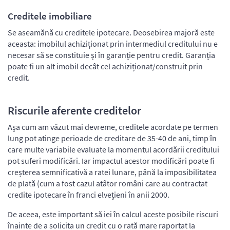
Creditele imobiliare
Se aseamănă cu creditele ipotecare. Deosebirea majoră este
aceasta: imobilul achiziționat prin intermediul creditului nu e
necesar să se constituie și în garanție pentru credit. Garanția
poate fi un alt imobil decât cel achiziționat/construit prin
credit.
Riscurile aferente creditelor
Așa cum am văzut mai devreme, creditele acordate pe termen
lung pot atinge perioade de creditare de 35-40 de ani, timp în
care multe variabile evaluate la momentul acordării creditului
pot suferi modificări. Iar impactul acestor modificări poate fi
creșterea semnificativă a ratei lunare, până la imposibilitatea
de plată (cum a fost cazul atâtor români care au contractat
credite ipotecare în franci elvețieni în anii 2000.
De aceea, este important să iei în calcul aceste posibile riscuri
înainte de a solicita un credit cu o rată mare raportat la