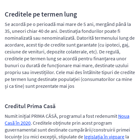
Creditele pe termen lung
Se acordă pe o perioadă mai mare de 5 ani, mergând până la
35, uneori chiar 40 de ani. Destinația fondurilor poate fi
nominalizată sau nenominalizată. Datorită termenului lung de
acordare, acest tip de credite sunt garantate (cu ipoteci, gaj,
cesiune de venituri, depozite colaterale, etc). De regulă,
creditele pe termen lung se acordă pentru finanțarea unor
bunuri cu durată de funcționare mai mare, destinate uzului
propriu sau investițiilor. Cele mai des întâlnite tipuri de credite
pe termen lung destinate populației (consumatorilor ca mine
și ca tine) sunt prezentate mai jos
Creditul Prima Casă
Numit inițial PRIMA CĂSĂ, programul a fost redenumit
Noua
Casă în 2020
. Creditele obținute prin acest program
guvernamental sunt destinate cumpărării/construirii primei
locuințe (cu mici excepții, stipulate de
legislația în vigoare
la