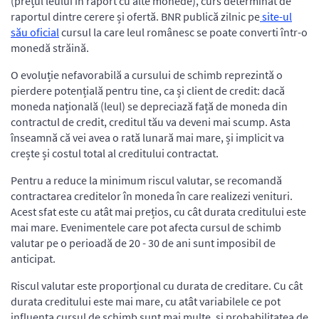
(prețul leului în raport cu alte monede), curs determinat de
raportul dintre cerere și ofertă. BNR publică zilnic pe
site-ul
său oficial
cursul la care leul românesc se poate converti într-o
monedă străină.
O evoluție nefavorabilă a cursului de schimb reprezintă o
pierdere potențială pentru tine, ca și client de credit: dacă
moneda națională (leul) se depreciază față de moneda din
contractul de credit, creditul tău va deveni mai scump. Asta
înseamnă că vei avea o rată lunară mai mare, și implicit va
crește și costul total al creditului contractat.
Pentru a reduce la minimum riscul valutar, se recomandă
contractarea creditelor în moneda în care realizezi venituri.
Acest sfat este cu atât mai prețios, cu cât durata creditului este
mai mare. Evenimentele care pot afecta cursul de schimb
valutar pe o perioadă de 20 - 30 de ani sunt imposibil de
anticipat.
Riscul valutar este proporțional cu durata de creditare. Cu cât
durata creditului este mai mare, cu atât variabilele ce pot
influența cursul de schimb sunt mai multe, și probabilitatea de