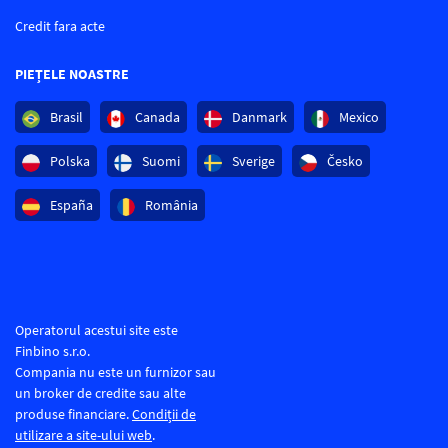
Credit fara acte
PIEȚELE NOASTRE
Brasil
Canada
Danmark
Mexico
Polska
Suomi
Sverige
Česko
España
România
Operatorul acestui site este
Finbino s.r.o.
Compania nu este un furnizor sau
un broker de credite sau alte
produse financiare.
Condiții de
utilizare a site-ului web
.