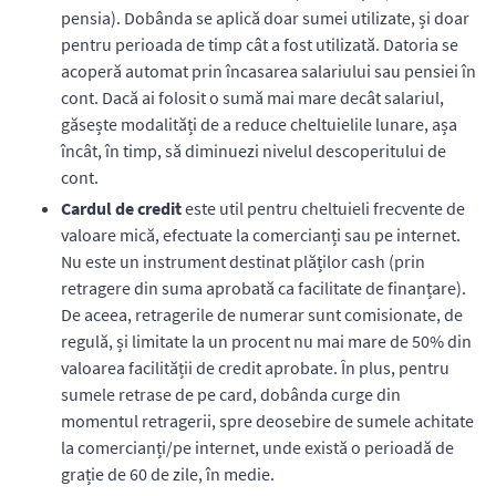
pensia). Dobânda se aplică doar sumei utilizate, și doar
pentru perioada de timp cât a fost utilizată. Datoria se
acoperă automat prin încasarea salariului sau pensiei în
cont. Dacă ai folosit o sumă mai mare decât salariul,
găsește modalități de a reduce cheltuielile lunare, așa
încât, în timp, să diminuezi nivelul descoperitului de
cont.
Cardul de credit
este util pentru cheltuieli frecvente de
valoare mică, efectuate la comercianți sau pe internet.
Nu este un instrument destinat plăților cash (prin
retragere din suma aprobată ca facilitate de finanțare).
De aceea, retragerile de numerar sunt comisionate, de
regulă, și limitate la un procent nu mai mare de 50% din
valoarea facilității de credit aprobate. În plus, pentru
sumele retrase de pe card, dobânda curge din
momentul retragerii, spre deosebire de sumele achitate
la comercianți/pe internet, unde există o perioadă de
grație de 60 de zile, în medie.