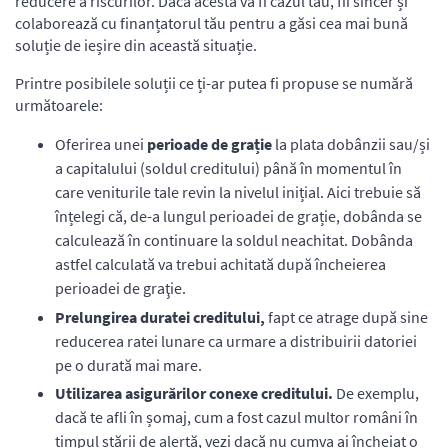
reducere a riscurilor. Dacă acesta va fi cazul tău, fii sincer și
colaborează cu finanțatorul tău pentru a găsi cea mai bună
soluție de ieșire din această situație.
Printre posibilele soluții ce ți-ar putea fi propuse se numără
următoarele:
Oferirea unei
perioade de grație
la plata dobânzii sau/și
a capitalului (soldul creditului) până în momentul în
care veniturile tale revin la nivelul inițial. Aici trebuie să
înțelegi că, de-a lungul perioadei de grație, dobânda se
calculează în continuare la soldul neachitat. Dobânda
astfel calculată va trebui achitată după încheierea
perioadei de graţie.
Prelungirea duratei creditului,
fapt ce atrage după sine
reducerea ratei lunare ca urmare a distribuirii datoriei
pe o durată mai mare.
Utilizarea asigurărilor conexe creditului.
De exemplu,
dacă te afli în șomaj, cum a fost cazul multor români în
timpul stării de alertă, vezi dacă nu cumva ai încheiat o