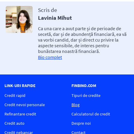
Scris de
Lavinia Mihut
Ca una care a avut parte și de perioade de
secetă, dar și de abundență financiară, ea vă
va vorbi candid, dar și direct cu privire la
aspecte sensibile, de interes pentru
bunăstarea noastră financiară.
Bio complet
LINK-URI RAPIDE
FINBINO.COM
Credit rapid
Tipuri de credite
Credit nevoi personale
Blog
Refinantare credit
Calculatorul de credit
Credit auto
Despre noi
Credit nebancar
Contact