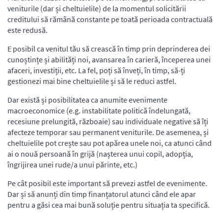
veniturile (dar și cheltuielile) de la momentul solicitării
creditului să rămână constante pe toată perioada contractuală
este redusă.
E posibil ca venitul tău să crească în timp prin deprinderea dei
cunoștințe și abilități noi, avansarea în carieră, începerea unei
afaceri, investiții, etc. La fel, poți să înveți, în timp, să-ți
gestionezi mai bine cheltuielile și să le reduci astfel.
Dar există și posibilitatea ca anumite evenimente
macroeconomice (e.g. instabilitate politică îndelungată,
recesiune prelungită, războaie) sau individuale negative să îți
afecteze temporar sau permanent veniturile. De asemenea, și
cheltuielile pot crește sau pot apărea unele noi, ca atunci când
ai o nouă persoană în grijă (nașterea unui copil, adopția,
îngrijirea unei rude/a unui părinte, etc.)
Pe cât posibil este important să prevezi astfel de evenimente.
Dar și să anunți din timp finanțatorul atunci când ele apar
pentru a găsi cea mai bună soluție pentru situația ta specifică.