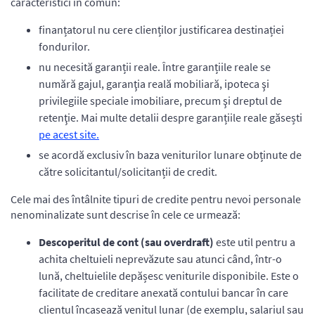
caracteristici în comun:
finanțatorul nu cere clienților justificarea destinației
fondurilor.
nu necesită garanții reale. Între garanțiile reale se
numără gajul, garanţia reală mobiliară, ipoteca şi
privilegiile speciale imobiliare, precum şi dreptul de
retenţie. Mai multe detalii despre garanțiile reale găsești
pe acest site.
se acordă exclusiv în baza veniturilor lunare obținute de
către solicitantul/solicitanții de credit.
Cele mai des întâlnite tipuri de credite pentru nevoi personale
nenominalizate sunt descrise în cele ce urmează:
Descoperitul de cont (sau overdraft)
este util pentru a
achita cheltuieli neprevăzute sau atunci când, într-o
lună, cheltuielile depășesc veniturile disponibile. Este o
facilitate de creditare anexată contului bancar în care
clientul încasează venitul lunar (de exemplu, salariul sau