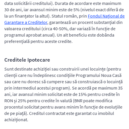
data solicitării creditului). Durata de acordare este maximum
30 de ani, iar avansul minim este de 5% (nivelul exact diferă de
la un finanțator la altul). Statul român, prin
Fondul Național de
Garantare a Creditelor
, garantează un procent substanțial din
valoarea creditului (circa 40-50%, dar variază în funcție de
programul aprobat anual). Un alt beneficiu este dobânda
preferențială pentru aceste credite.
Creditele Ipotecare
Sunt destinate achiziției sau construirii unei locuințe (pentru
clienții care nu îndeplinesc condițiile Programului Noua Casă
sau care nu doresc să cumpere sau să construiască o locuință
prin intermediul acestui program). Se acordă pe maximum 35
ani, iar avansul minim solicitat este de 15% pentru credite în
RON și 25% pentru credite în valută (BNR poate modifica
procentul solicitat pentru avans minim în funcție de evoluțiile
de pe piață). Creditul contractat este garantat cu imobilul
achiziționat.