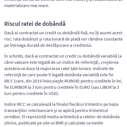
materializare mai mare.
Riscul ratei de dobândă
Dacă ai contractat un credit cu dobândă fixă, nu îți asumi acest
risc: rata dobânzii și rata lunară de plată vor rămâne constante
pe întreaga durată de desfășurare a creditului.
În schimb, dacă ai contractat un credit cu dobândă variabilă (a
cărei valoare este legată de un indice de referință), creșterea
acesteia va duce la majorarea ratei tale lunare. Indicele de
referință de care poate fi legată dobânda variabilă este fie
IRCC (care, din 2019 înlocuiește ROBOR) pentru creditele în lei,
fie EURIBOR la 3 luni pentru creditele în EURO (sau LIBOR la 3
luni pentru creditele în USD).
Indice IRCC se calculează la finalul fiecărui trimestru pe baza
tranzacțiilor interbancare și se aplică pentru trimestrul
următor. El reprezintă media aritmetică a ratelor de dobânda
zilnice, publicate pe site-ul BNR și calculate ca medie