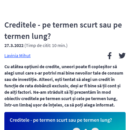
Creditele - pe termen scurt sau pe
termen lung?
27.3.2022
(Timp de citit: 10 min.)
Lavinia Mihut
Cu atâtea opțiuni de credite, uneori poate fi copleșitor să
alegi unul care s-ar potrivi mai bine nevoilor tale de consum
sau de investiție. Alteori, ești tentat să alegi un credit în
funcție de rata dobânzii exclusiv, deși ar fi bine să ții cont și
de alți factori. Ne-am străduit să îți prezentăm în mod
obiectiv creditele pe termen scurt și cele pe termen lung,
într-un limbaj ușor de înțeles, ca să poți alege informat.