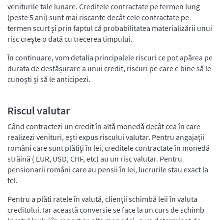
veniturile tale lunare. Creditele contractate pe termen lung
(peste 5 ani) sunt mai riscante decât cele contractate pe
termen scurt și prin faptul că probabilitatea materializării unui
risc crește o dată cu trecerea timpului.
În continuare, vom detalia principalele riscuri ce pot apărea pe
durata de desfășurare a unui credit, riscuri pe care e bine să le
cunoști și să le anticipezi.
Riscul valutar
Când contractezi un credit în altă monedă decât cea în care
realizezi venituri, ești expus riscului valutar. Pentru angajații
români care sunt plătiți în lei, creditele contractate în monedă
străină ( EUR, USD, CHF, etc) au un risc valutar. Pentru
pensionarii români care au pensii în lei, lucrurile stau exact la
fel.
Pentru a plăti ratele în valută, clienții schimbă leii în valuta
creditului. Iar această conversie se face la un curs de schimb